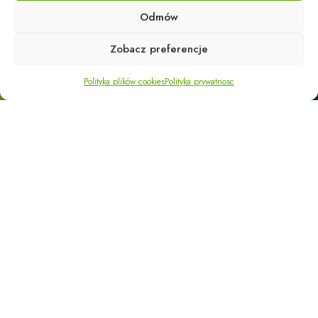
576-121-397
Odmów
Adres e-mail:
Zobacz preferencje
biuro@eco-energy24.pl
Polityka plików cookies
Polityka prywatnosc
Adres siedziby:
Trzciana 419
36-071 Trzciana
NIP: 5170113094
Działalność firmy dzieli się na część handlową i część
usługową.
W części usługowej oferujemy Państwu profesjonalny