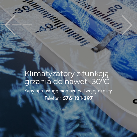
Previous
Klimatyzatory z funkcją
grzania do nawet -30ºC
Zapytaj o usługę montażu w Twojej okolicy.
Telefon:
576-121-397