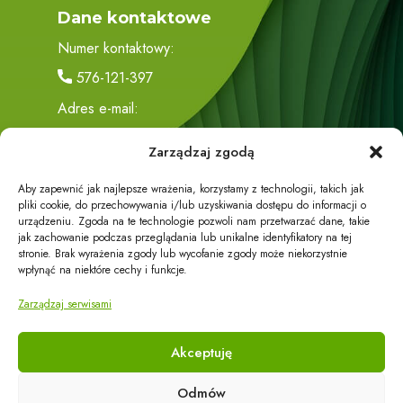
Dane kontaktowe
Numer kontaktowy:
576-121-397
Adres e-mail:
biuro@eco-energy24.pl
Zarządzaj zgodą
Adres siedziby:
Aby zapewnić jak najlepsze wrażenia, korzystamy z technologii, takich jak
Trzciana 419
pliki cookie, do przechowywania i/lub uzyskiwania dostępu do informacji o
urządzeniu. Zgoda na te technologie pozwoli nam przetwarzać dane, takie
36-071 Trzciana
jak zachowanie podczas przeglądania lub unikalne identyfikatory na tej
stronie. Brak wyrażenia zgody lub wycofanie zgody może niekorzystnie
wpłynąć na niektóre cechy i funkcje.
Zarządzaj serwisami
Akceptuję
Działalność firmy dzieli się na część handlową i część
Odmów
usługową.