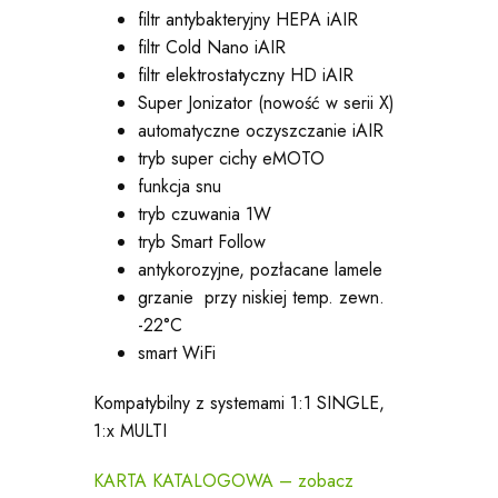
filtr antybakteryjny HEPA iAIR
filtr Cold Nano iAIR
filtr elektrostatyczny HD iAIR
Super Jonizator (nowość w serii X)
automatyczne oczyszczanie iAIR
tryb super cichy eMOTO
funkcja snu
tryb czuwania 1W
tryb Smart Follow
antykorozyjne, pozłacane lamele
grzanie przy niskiej temp. zewn.
-22°C
smart WiFi
Kompatybilny z systemami 1:1 SINGLE,
1:x MULTI
KARTA KATALOGOWA – zobacz