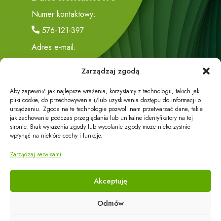
Numer kontaktowy:
576-121-397
Adres e-mail:
biuro@eco-energy24.pl
Zarządzaj zgodą
Adres siedziby:
Aby zapewnić jak najlepsze wrażenia, korzystamy z technologii, takich jak
Trzciana 419
pliki cookie, do przechowywania i/lub uzyskiwania dostępu do informacji o
urządzeniu. Zgoda na te technologie pozwoli nam przetwarzać dane, takie
36-071 Trzciana
jak zachowanie podczas przeglądania lub unikalne identyfikatory na tej
stronie. Brak wyrażenia zgody lub wycofanie zgody może niekorzystnie
wpłynąć na niektóre cechy i funkcje.
Zarządzaj serwisami
Akceptuję
Działalność firmy dzieli się na część handlową i część
Odmów
usługową.