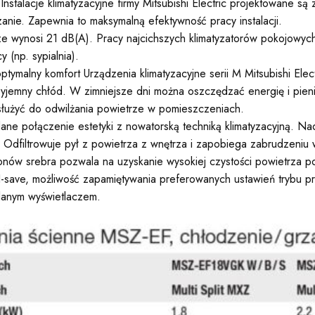
stalacje klimatyzacyjne firmy Mitsubishi Electric projektowane s
anie. Zapewnia to maksymalną efektywność pracy instalacji.
ze wynosi 21 dB(A). Pracy najcichszych klimatyzatorów pokojowych
(np. sypialnia).
tymalny komfort Urządzenia klimatyzacyjne serii M Mitsubishi Elect
jemny chłód. W zimniejsze dni można oszczędzać energię i pieniąd
służyć do odwilżania powietrze w pomieszczeniach.
ne połączenie estetyki z nowatorską techniką klimatyzacyjną. Nad
. Odfiltrowuje pył z powietrza z wnętrza i zapobiega zabrudzeniu w
onów srebra pozwala na uzyskanie wysokiej czystości powietrza po
. I-save, możliwość zapamiętywania preferowanych ustawień trybu
lanym wyświetlaczem.