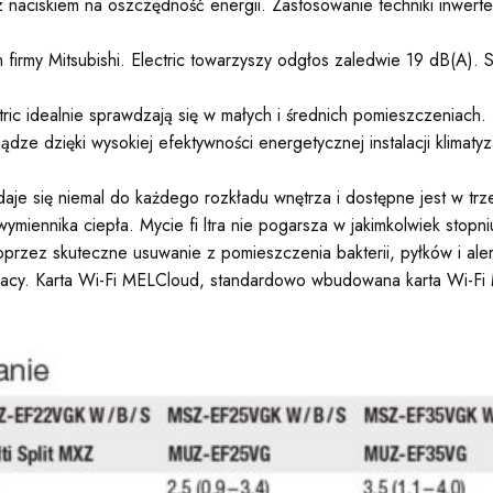
ą z naciskiem na oszczędność energii. Zastosowanie techniki inwe
 firmy Mitsubishi. Electric towarzyszy odgłos zaledwie 19 dB(A).
ric idealnie sprawdzają się w małych i średnich pomieszczeniach. 
ze dzięki wysokiej efektywności energetycznej instalacji klimaty
aje się niemal do każdego rozkładu wnętrza i dostępne jest w trz
ymiennika ciepła. Mycie fi ltra nie pogarsza w jakimkolwiek stopni
przez skuteczne usuwanie z pomieszczenia bakterii, pyłków i aler
 pracy. Karta Wi-Fi MELCloud, standardowo wbudowana karta Wi-F