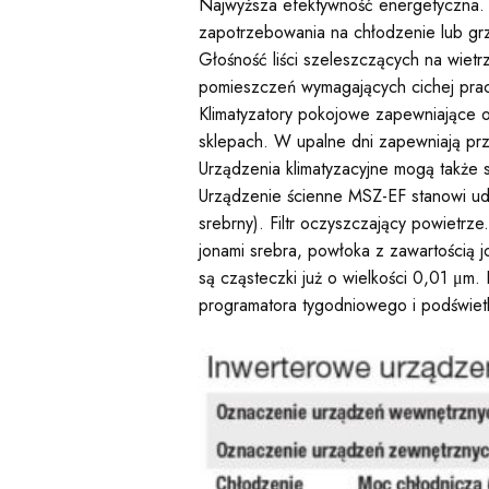
Najwyższa efektywność energetyczna. In
zapotrzebowania na chłodzenie lub grz
Głośność liści szeleszczących na wietr
pomieszczeń wymagających cichej pracy 
Klimatyzatory pokojowe zapewniające op
sklepach. W upalne dni zapewniają przy
Urządzenia klimatyzacyjne mogą także 
Urządzenie ścienne MSZ-EF stanowi uda
srebrny). Filtr oczyszczający powietrze
jonami srebra, powłoka z zawartością j
są cząsteczki już o wielkości 0,01 μm
programatora tygodniowego i podświet