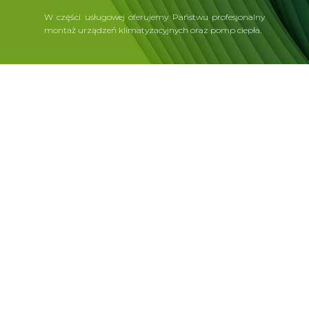
W części usługowej oferujemy Państwu profesjonalny
montaż urządzeń klimatyzacyjnych oraz pomp ciepła.