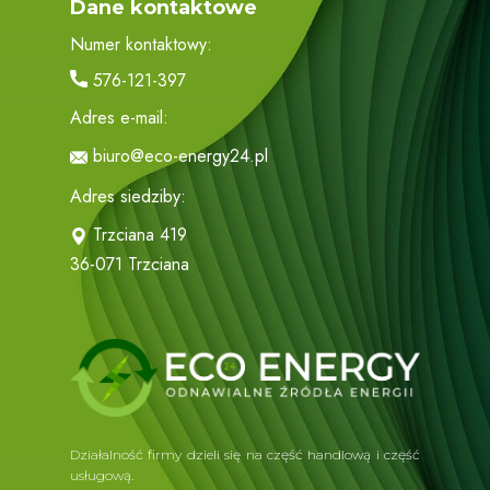
Dane kontaktowe
Numer kontaktowy:
576-121-397
Adres e-mail:
biuro@eco-energy24.pl
Adres siedziby:
Trzciana 419
36-071 Trzciana
Działalność firmy dzieli się na część handlową i część
usługową.