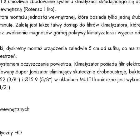
1:X umożliwia zbudowanie systemu klimatyzacji składającego się 
zewnętrzną (Rotenso Hiro).
tota montażu jednostki wewnętrznej, która posiada tylko jedną śru
 minutę. Zaletą jest także łatwy dostęp do filtrów klimatyzatora, kt
zez uwolnienie magnesów górnej pokrywy klimatyzatora i wyjęcie 
i, dyskretny montaż urządzenia zaledwie 5 cm od sufitu, co ma z
estrzeń.
emem oczyszczania powietrza. Klimatyzator posiada filtr elektro
ny Super Jonizator eliminujący skutecznie drobnoustroje, bakteri
2 (3/8″) i Ø15.9 (5/8″) w układach MULTI konieczne jest wykona
1/2″).
k wewnętrznych
atyczny HD