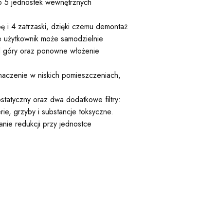
do 5 jednostek wewnętrznych
bę i 4 zatrzaski, dzięki czemu demontaż
óre użytkownik może samodzielnie
od góry oraz ponowne włożenie
naczenie w niskich pomieszczeniach,
statyczny oraz dwa dodatkowe filtry:
e, grzyby i substancje toksyczne.
nie redukcji przy jednostce