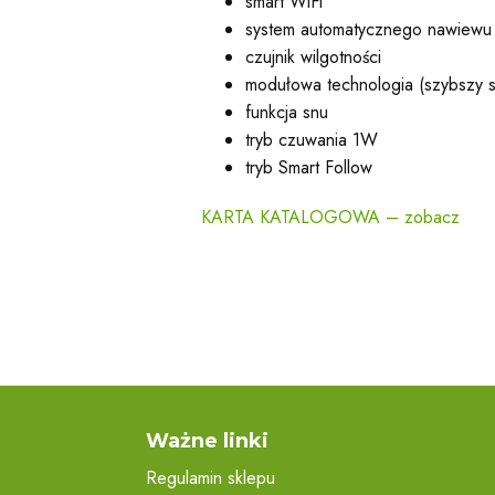
smart WiFi
system automatycznego nawiewu
czujnik wilgotności
modułowa technologia (szybszy se
funkcja snu
tryb czuwania 1W
tryb Smart Follow
KARTA KATALOGOWA – zobacz
Ważne linki
Regulamin sklepu