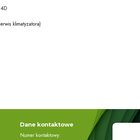
 4D
rwis klimatyzatora)
Dane kontaktowe
Numer kontaktowy: