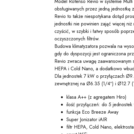
Model Rotenso Revio w systemie Multi 
obsługiwanych przez jedną jednostkę 
Revio to także niespotykana dotąd pros
jednostki nie powinien zająć więcej niż
czyścić, w szybki i łatwy sposób popr
oczyszczonych filtrów.
Budowa klimatyzatora pozwala na wysok
gdy do dyspozycji jest ograniczona prz
Revio zwraca uwagę zaawansowanym syst
HEPA i Cold Nano, a dodatkowo wbudowa
Dla jednostek 7 kW o przyłączach Ø9.5
zewnętrznej na Ø6.35 (1/4″) i Ø12.7 (
klasa A++ (z agregatem Hiro)
ilość przyłączeń: do 5 jednoste
funkcja Eco Breeze Away
Super Jonizator iAIR
filtr HEPA, Cold Nano, elektrost