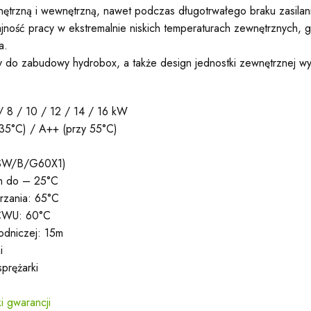
ętrzną i wewnętrzną, nawet podczas długotrwałego braku zasilani
ność pracy w ekstremalnie niskich temperaturach zewnętrznych, 
a.
twy do zabudowy hydrobox, a także design jednostki zewnętrznej wy
/ 8 / 10 / 12 / 14 / 16 kW
 35°C) / A++ (przy 55°C)
ISW/B/G60X1)
ch do – 25°C
rzania: 65°C
 CWU: 60°C
łodniczej: 15m
i
sprężarki
i gwarancji