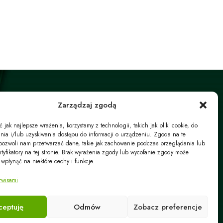
Zarządzaj zgodą
jak najlepsze wrażenia, korzystamy z technologii, takich jak pliki cookie, do
ia i/lub uzyskiwania dostępu do informacji o urządzeniu. Zgoda na te
pozwoli nam przetwarzać dane, takie jak zachowanie podczas przeglądania lub
ziałalność firmy dzieli się na część handlową i część
ntyfikatory na tej stronie. Brak wyrażenia zgody lub wycofanie zgody może
usługową.
 wpłynąć na niektóre cechy i funkcje.
W części usługowej oferujemy Państwu profesjonalny
rwisami
montaż urządzeń klimatyzacyjnych oraz pomp ciepła.
ceptuję
Odmów
Zobacz preferencje