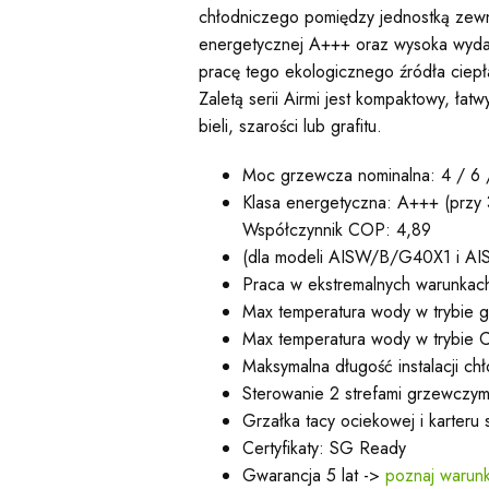
chłodniczego pomiędzy jednostką zewn
energetycznej A+++ oraz wysoka wydaj
pracę tego ekologicznego źródła ciepł
Zaletą serii Airmi jest kompaktowy, ła
bieli, szarości lub grafitu.
Moc grzewcza nominalna: 4 / 6 
Klasa energetyczna: A+++ (przy
Współczynnik COP: 4,89
(dla modeli AISW/B/G40X1 i A
Praca w ekstremalnych warunka
Max temperatura wody w trybie g
Max temperatura wody w trybie
Maksymalna długość instalacji ch
Sterowanie 2 strefami grzewczym
Grzałka tacy ociekowej i karteru 
Certyfikaty: SG Ready
Gwarancja 5 lat ->
poznaj warunk