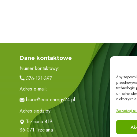
Dane kontaktowe
Numer kontaktowy:
Aby zapewnić 
576-121-397
przechowywan
technologie 
Adres e-mail:
D
unikalne ide
biuro@eco-energy24.pl
niekorzystnie
Adres siedziby:
Zarządzaj se
Trzciana 419
Ak
36-071 Trzciana