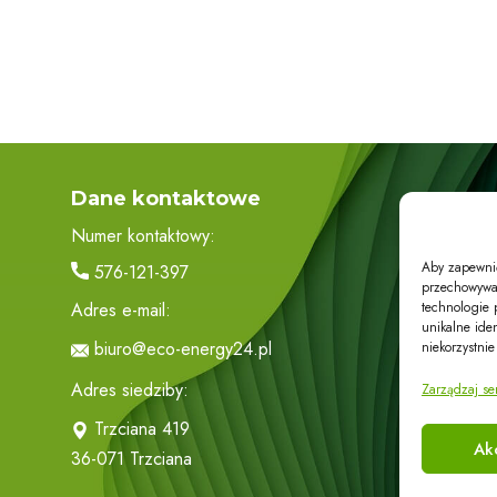
Dane kontaktowe
Numer kontaktowy:
Aby zapewnić 
576-121-397
przechowywan
technologie 
Adres e-mail:
D
unikalne ide
biuro@eco-energy24.pl
niekorzystnie
Adres siedziby:
Zarządzaj se
Trzciana 419
Ak
36-071 Trzciana