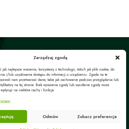
Zarządzaj zgodą
jak najlepsze wrażenia, korzystamy z technologii, takich jak pliki cookie, do
ia i/lub uzyskiwania dostępu do informacji o urządzeniu. Zgoda na te
pozwoli nam przetwarzać dane, takie jak zachowanie podczas przeglądania lub
ziałalność firmy dzieli się na część handlową i część
ntyfikatory na tej stronie. Brak wyrażenia zgody lub wycofanie zgody może
usługową.
 wpłynąć na niektóre cechy i funkcje.
W części usługowej oferujemy Państwu profesjonalny
rwisami
montaż urządzeń klimatyzacyjnych oraz pomp ciepła.
ceptuję
Odmów
Zobacz preferencje