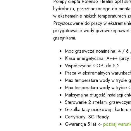
Pompy ciepła Rotenso Heatmi Split skł
hydroboxu, przeznaczonego do montaż
w ekstremalnie niskich temperaturach 
Przystosowane do pracy w ekstremalni
przygotowanie wody grzewczej nawet o 
grzejnikami.
Moc grzewcza nominalna: 4 / 6 
Klasa energetyczna: A+++ (przy
Współczynnik COP: do 5,2
Praca w ekstremalnych warunka
Max temperatura wody w trybie g
Max temperatura wody w trybie
Maksymalna długość instalacji ch
Sterowanie 2 strefami grzewczym
Grzałka tacy ociekowej i karteru 
Certyfikaty: SG Ready
Gwarancja 5 lat ->
poznaj warunk