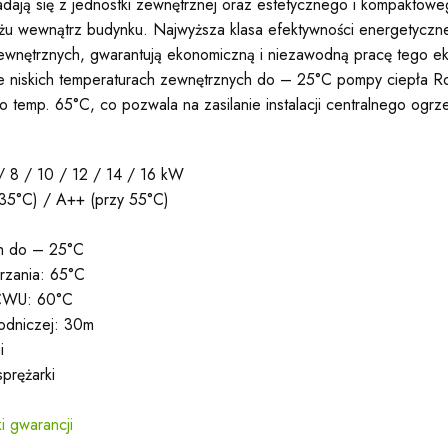
adają się z jednostki zewnętrznej oraz estetycznego i kompaktow
u wewnątrz budynku. Najwyższa klasa efektywności energetyczn
zewnętrznych, gwarantują ekonomiczną i niezawodną pracę tego ek
e niskich temperaturach zewnętrznych do – 25°C pompy ciepła Ro
temp. 65°C, co pozwala na zasilanie instalacji centralnego ogrze
/ 8 / 10 / 12 / 14 / 16 kW
 35°C) / A++ (przy 55°C)
ch do – 25°C
rzania: 65°C
 CWU: 60°C
łodniczej: 30m
i
sprężarki
i gwarancji