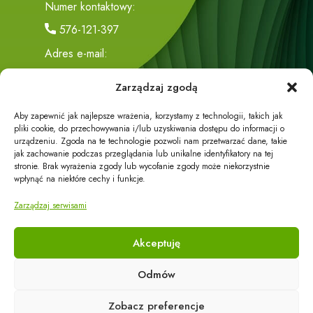
Numer kontaktowy:
576-121-397
Adres e-mail:
biuro@eco-energy24.pl
Zarządzaj zgodą
Adres siedziby:
Aby zapewnić jak najlepsze wrażenia, korzystamy z technologii, takich jak
Trzciana 419
pliki cookie, do przechowywania i/lub uzyskiwania dostępu do informacji o
urządzeniu. Zgoda na te technologie pozwoli nam przetwarzać dane, takie
36-071 Trzciana
jak zachowanie podczas przeglądania lub unikalne identyfikatory na tej
stronie. Brak wyrażenia zgody lub wycofanie zgody może niekorzystnie
wpłynąć na niektóre cechy i funkcje.
Zarządzaj serwisami
Akceptuję
Działalność firmy dzieli się na część handlową i część
Odmów
usługową.
Zobacz preferencje
W części usługowej oferujemy Państwu profesjonalny