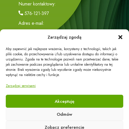
Numer kontaktowy:
576-121-397
Adres e-mail:
biuro@eco-energy24.pl
Zarządzaj zgodą
Adres siedziby:
Aby zapewnić jak najlepsze wrażenia, korzystamy z technologii, takich jak
Trzciana 419
pliki cookie, do przechowywania i/lub uzyskiwania dostępu do informacji o
urządzeniu. Zgoda na te technologie pozwoli nam przetwarzać dane, takie
36-071 Trzciana
jak zachowanie podczas przeglądania lub unikalne identyfikatory na tej
stronie. Brak wyrażenia zgody lub wycofanie zgody może niekorzystnie
wpłynąć na niektóre cechy i funkcje.
Zarządzaj serwisami
Akceptuję
Działalność firmy dzieli się na część handlową i część
Odmów
usługową.
Zobacz preferencje
W części usługowej oferujemy Państwu profesjonalny