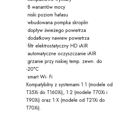
•8 wariantów mocy
•niski poziom hałasu
•wbudowana pompka skroplin
•dopływ świeżego powietrza
•dodatkowy nawiew powietrza
•filtr elektrostatyczny HD iAIR
•automatyczne oczyszczanie iAIR
•grzanie przy niskiej temp. zewn. do
-20°C
•smart Wi- Fi
Kompatybilny z systemami 1:1 (modele od
T35Xi do T160Xi), 1:2 (modele T70Xi i
T90Xi) oraz 1:X (modele od T21Xi do
T70Xi).