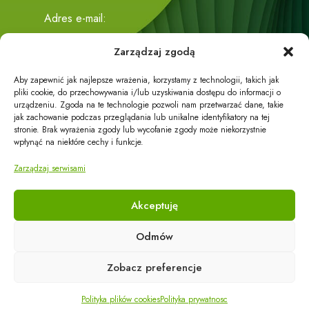
Adres e-mail:
biuro@eco-energy24.pl
Zarządzaj zgodą
Adres siedziby:
Aby zapewnić jak najlepsze wrażenia, korzystamy z technologii, takich jak
Trzciana 419
pliki cookie, do przechowywania i/lub uzyskiwania dostępu do informacji o
urządzeniu. Zgoda na te technologie pozwoli nam przetwarzać dane, takie
36-071 Trzciana
jak zachowanie podczas przeglądania lub unikalne identyfikatory na tej
stronie. Brak wyrażenia zgody lub wycofanie zgody może niekorzystnie
wpłynąć na niektóre cechy i funkcje.
Zarządzaj serwisami
Akceptuję
Działalność firmy dzieli się na część handlową i część
Odmów
usługową.
Zobacz preferencje
W części usługowej oferujemy Państwu profesjonalny
montaż urządzeń klimatyzacyjnych oraz pomp ciepła.
Polityka plików cookies
Polityka prywatnosc