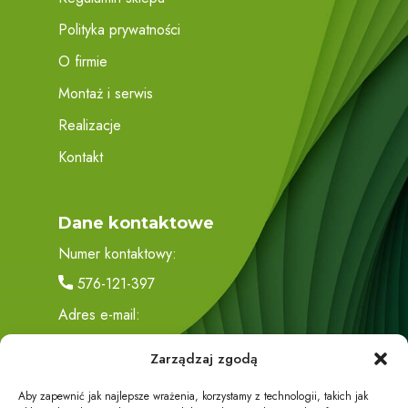
Polityka prywatności
O firmie
Montaż i serwis
Realizacje
Kontakt
Dane kontaktowe
Numer kontaktowy:
576-121-397
Adres e-mail:
biuro@eco-energy24.pl
Zarządzaj zgodą
Adres siedziby:
Aby zapewnić jak najlepsze wrażenia, korzystamy z technologii, takich jak